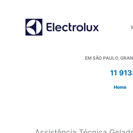
Ir
para
o
conteúdo
EM SÃO PAULO, GRAN
11 91
Home
Assistência Técnica Gelade