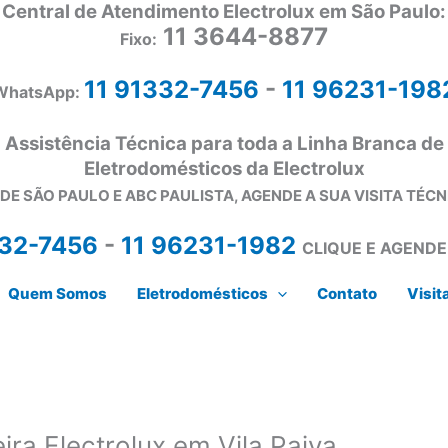
Central de Atendimento Electrolux em São Paulo:
11 3644-8877
Fixo:
11 91332-7456
-
11 96231-198
WhatsApp:
Assistência Técnica para toda a Linha Branca de
Eletrodomésticos da Electrolux
DE SÃO PAULO E ABC PAULISTA, AGENDE A SUA VISITA TÉC
332-7456
-
11 96231-1982
CLIQUE E AGENDE
Quem Somos
Eletrodomésticos
Contato
Visit
ira Electrolux em Vila Paiva