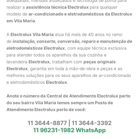
adequadas, manuais atualizados e tecnologia de ponta para
realizar a
assistência técnica Electrolux
para qualquer
modelo de
ar-condicionado e eletrodomésticos da Electrolux
em
Vila Maria
.
A
Electrolux Vila Maria
atua há mais de 40 anos no ramo
de
instalação, conserto, conversão, reparo e manutenção de
eletrodomésticos Electrolux
, com equipe técnica exclusiva
para atender todos os aparelhos da sua cozinha e
lavandeira
Electrolux
, trabalham com
peças originais
Electrolux
, garantia em toda a mão-de-obra e peças e as
melhores soluções para os seus aparelhos de ar-condicionado
e eletrodomésticos
Electrolux
.
Anote o número da Central de Atendimento Electrolux perto
do seu bairro Vila Maria temos sempre um Posto de
Atendimento Electrolux perto de você:
11 3644-8877 | 11 3644-3392
11 96231-1982 WhatsApp